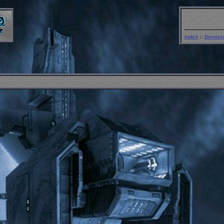
IndeX
::
Dernie