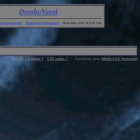
DomboVaral
rsChangements
::
ParametresUtilisateur
:: Vous êtes 216.73.216.103
XHTML 1.0 valide ?
::
CSS valide ?
:: -- Fonctionne avec
WikiNi 0.5.0 (interwiki)