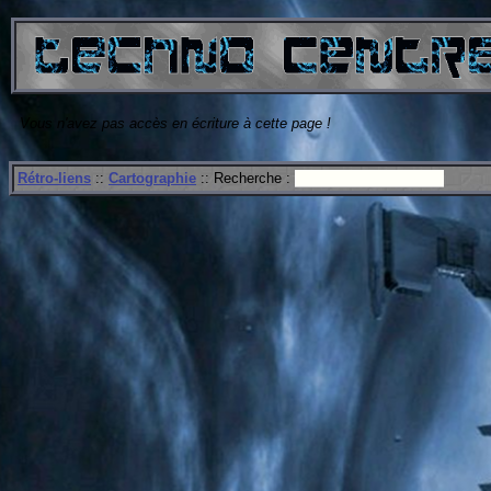
Vous n'avez pas accès en écriture à cette page !
Rétro-liens
::
Cartographie
:: Recherche :