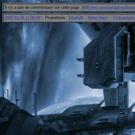
Il n'y a pas de commentaire sur cette page. [
Afficher commentaires/form
2007-12-20 17:36:09
:: Propriétaire :
SkatlaN
::
Rétro-liens
::
Cartographi