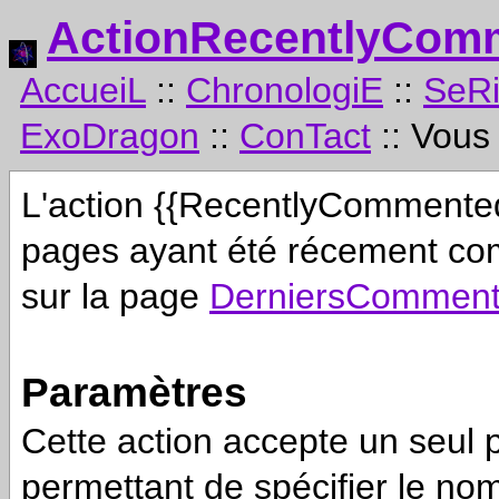
ActionRecentlyCom
AccueiL
::
ChronologiE
::
SeR
ExoDragon
::
ConTact
:: Vous
L'action {{RecentlyCommented}
pages ayant été récement com
sur la page
DerniersComment
Paramètres
Cette action accepte un seul 
permettant de spécifier le 