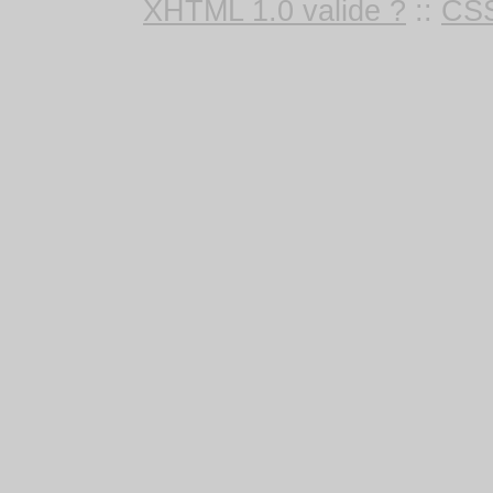
XHTML 1.0 valide ?
::
CSS