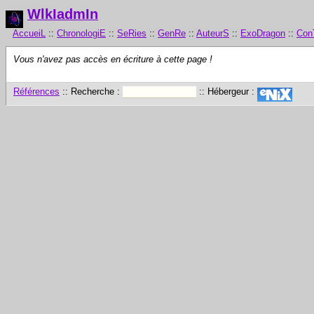
WlkIadmIn
AccueiL
::
ChronologiE
::
SeRies
::
GenRe
::
AuteurS
::
ExoDragon
::
Con
Vous n'avez pas accès en écriture à cette page !
Références
:: Recherche :
:: Hébergeur :