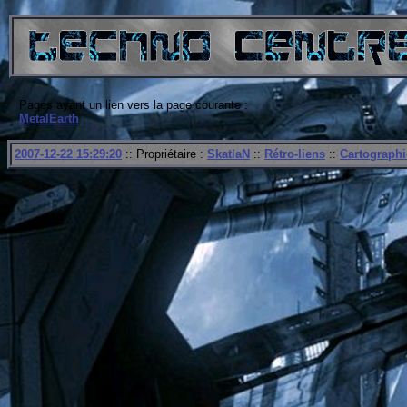
Pages ayant un lien vers la page courante :
MetalEarth
2007-12-22 15:29:20
:: Propriétaire :
SkatlaN
::
Rétro-liens
::
Cartographi