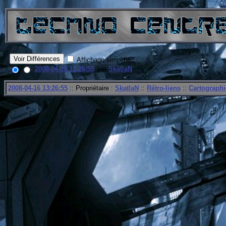
Affichage simplifié
2008-04-16 13:26:55
par
SkatlaN
2008-04-16 13:26:55
:: Propriétaire :
SkatlaN
::
Rétro-liens
::
Cartographi