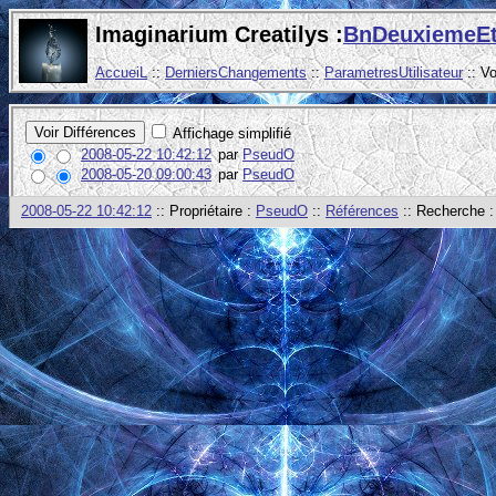
Imaginarium Creatilys :
BnDeuxiemeE
AccueiL
::
DerniersChangements
::
ParametresUtilisateur
:: V
Affichage simplifié
2008-05-22 10:42:12
par
PseudO
2008-05-20 09:00:43
par
PseudO
2008-05-22 10:42:12
:: Propriétaire :
PseudO
::
Références
:: Recherche 