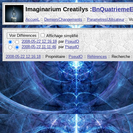
Imaginarium Creatilys :
BnQuatriemeE
AccueiL
::
DerniersChangements
::
ParametresUtilisateur
:: V
Affichage simplifié
2008-05-22 12:16:18
par
PseudO
2008-05-22 11:11:46
par
PseudO
2008-05-22 12:16:18
:: Propriétaire :
PseudO
::
Références
:: Recherche 