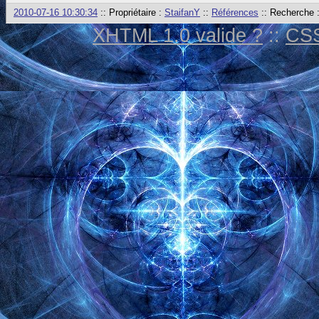
2010-07-16 10:30:34
:: Propriétaire :
StaifanY
::
Références
:: Recherche 
XHTML 1.0 valide ?
::
CSS