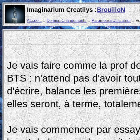
Imaginarium Creatilys :
BrouilloN
AccueiL
::
DerniersChangements
::
ParametresUtilisateur
:: V
Je vais faire comme la prof d
BTS : n'attend pas d'avoir tou
d'écrire, balance les premièr
elles seront, à terme, totale
Je vais commencer par essayer