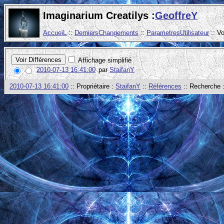
Imaginarium Creatilys :
GeoffreY
AccueiL
::
DerniersChangements
::
ParametresUtilisateur
:: V
Affichage simplifié
2010-07-13 16:41:00
par
StaifanY
2010-07-13 16:41:00
:: Propriétaire :
StaifanY
::
Références
:: Recherche 