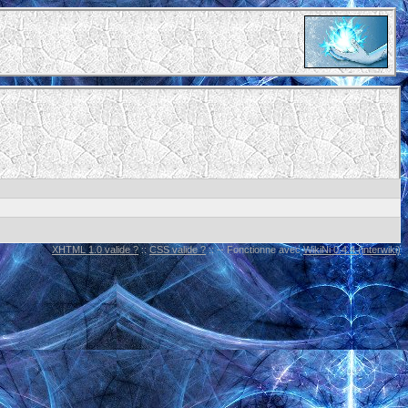
XHTML 1.0 valide ?
::
CSS valide ?
:: -- Fonctionne avec
WikiNi 0.4.4 (interwiki)