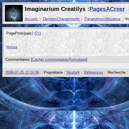
Imaginarium Creatilys :
PagesACreer
AccueiL
::
DerniersChangements
::
ParametresUtilisateur
:: V
PagePrincipale
?
(
71
)
Retour
Commentaires [
Cacher commentaires/formulaire
]
2008-07-25 11:16:06
:: Propriétaire :
SkatlaN
::
Références
:: Recherche :