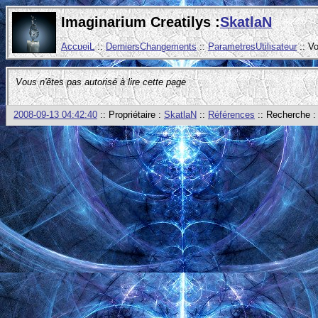
Imaginarium Creatilys :
SkatlaN
AccueiL
::
DerniersChangements
::
ParametresUtilisateur
:: V
Vous n'êtes pas autorisé à lire cette page
2008-09-13 04:42:40
:: Propriétaire :
SkatlaN
::
Références
:: Recherche 