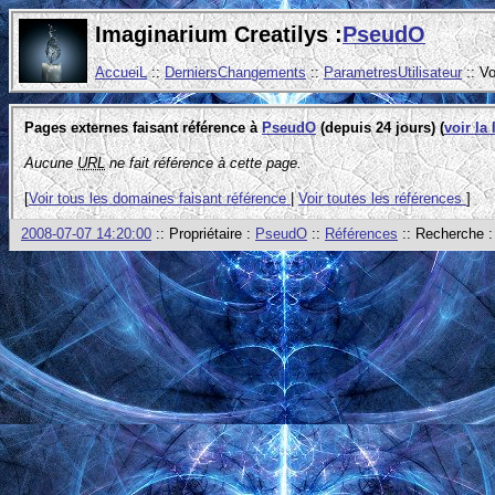
Imaginarium Creatilys :
PseudO
AccueiL
::
DerniersChangements
::
ParametresUtilisateur
:: V
Pages externes faisant référence à
PseudO
(depuis 24 jours) (
voir la
Aucune
URL
ne fait référence à cette page.
[
Voir tous les domaines faisant référence
|
Voir toutes les références
]
2008-07-07 14:20:00
:: Propriétaire :
PseudO
::
Références
:: Recherche 