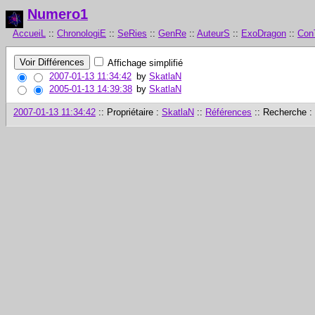
Numero1
AccueiL
::
ChronologiE
::
SeRies
::
GenRe
::
AuteurS
::
ExoDragon
::
Con
Affichage simplifié
2007-01-13 11:34:42
by
SkatlaN
2005-01-13 14:39:38
by
SkatlaN
2007-01-13 11:34:42
:: Propriétaire :
SkatlaN
::
Références
:: Recherche :