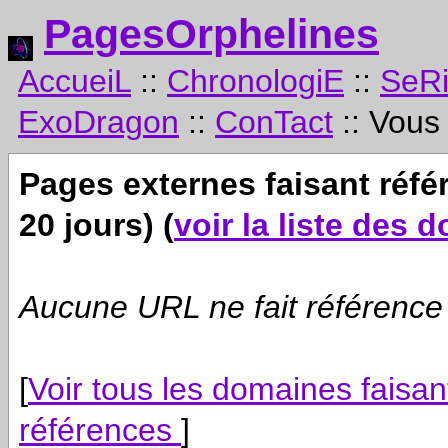
PagesOrphelines
AccueiL
::
ChronologiE
::
SeR
ExoDragon
::
ConTact
:: Vous
Pages externes faisant réf
20 jours) (
voir la liste des 
Aucune
URL
ne fait référence
[
Voir tous les domaines faisa
références
]