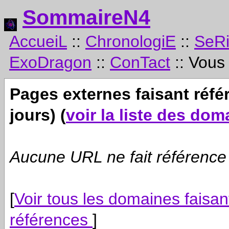
SommaireN4
AccueiL
::
ChronologiE
::
SeR
ExoDragon
::
ConTact
:: Vous
Pages externes faisant réf
jours) (
voir la liste des dom
Aucune
URL
ne fait référence
[
Voir tous les domaines faisa
références
]