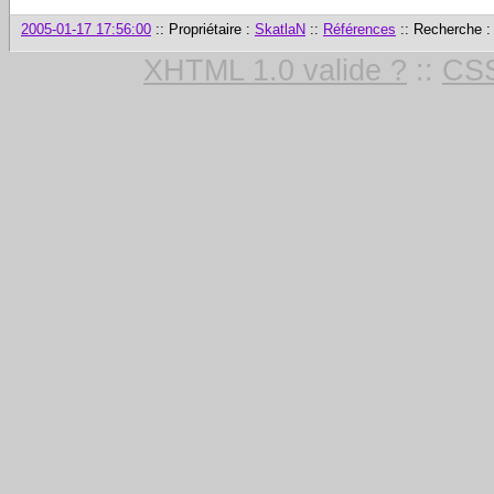
2005-01-17 17:56:00
:: Propriétaire :
SkatlaN
::
Références
:: Recherche 
XHTML 1.0 valide ?
::
CSS