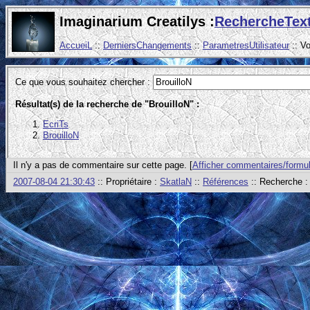
Imaginarium Creatilys :
RechercheTex
AccueiL
::
DerniersChangements
::
ParametresUtilisateur
:: V
Ce que vous souhaitez chercher :
Résultat(s) de la recherche de "BrouilloN" :
EcriTs
BrouilloN
Il n'y a pas de commentaire sur cette page. [
Afficher commentaires/formul
2007-08-04 21:30:43
:: Propriétaire :
SkatlaN
::
Références
:: Recherche 