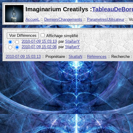
Imaginarium Creatilys :
TableauDeBor
AccueiL
::
DerniersChangements
::
ParametresUtilisateur
:: V
Affichage simplifié
2010-07-09 15:03:13
par
StaifanY
2010-07-09 15:02:06
par
StaifanY
2010-07-09 15:03:13
:: Propriétaire :
SkatlaN
::
Références
:: Recherche 