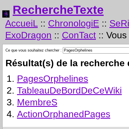
RechercheTexte
AccueiL
::
ChronologiE
::
SeR
ExoDragon
::
ConTact
:: Vous
Ce que vous souhaitez chercher :
Résultat(s) de la recherche
PagesOrphelines
TableauDeBordDeCeWiki
MembreS
ActionOrphanedPages