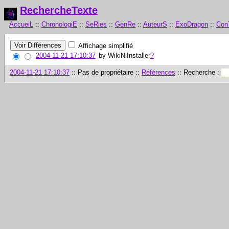
RechercheTexte
AccueiL
::
ChronologiE
::
SeRies
::
GenRe
::
AuteurS
::
ExoDragon
::
Con
Affichage simplifié
2004-11-21 17:10:37
by
WikiNiInstaller
?
2004-11-21 17:10:37
:: Pas de propriétaire ::
Références
:: Recherche :