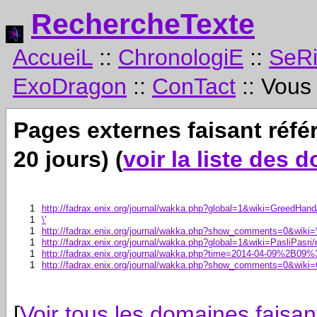
RechercheTexte
AccueiL
::
ChronologiE
::
SeR
ExoDragon
::
ConTact
:: Vous
Pages externes faisant réf
20 jours) (
voir la liste des 
1
http://fadrax.enix.org/journal/wakka.php?global=1&wiki=GreedHand/
1
\'
1
http://fadrax.enix.org/journal/wakka.php?show_comments=0&wik
1
http://fadrax.enix.org/journal/wakka.php?global=1&wiki=PasliPasri/r
1
http://fadrax.enix.org/journal/wakka.php?time=2014-04-09%2B0
1
http://fadrax.enix.org/journal/wakka.php?show_comments=0&wik
[
Voir tous les domaines faisa