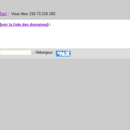
Tact
:: Vous êtes 216.73.216.183
(
voir la liste des domaines
) :
:
:: Hébergeur :