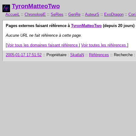
TyronMatteoTwo
AccueiL
::
ChronologiE
::
SeRies
::
GenRe
::
AuteurS
::
ExoDragon
::
Con
Pages externes faisant référence à
TyronMatteoTwo
(depuis 20 jours) 
Aucune
URL
ne fait référence à cette page.
[
Voir tous les domaines faisant référence
|
Voir toutes les références
]
2005-01-17 17:51:52
:: Propriétaire :
SkatlaN
::
Références
:: Recherche 