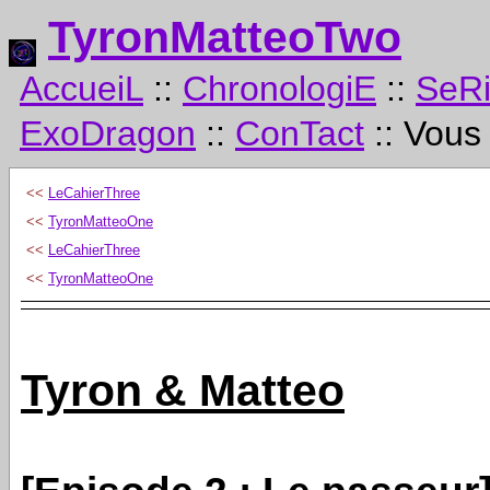
TyronMatteoTwo
AccueiL
::
ChronologiE
::
SeR
ExoDragon
::
ConTact
:: Vous
<<
LeCahierThree
<<
TyronMatteoOne
<<
LeCahierThree
<<
TyronMatteoOne
Tyron & Matteo