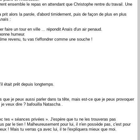
rèrent ensemble le repas en attendant que Christophe rentre du travail. Une
prit alors la parole, d'abord timidement, puis de façon de plus en plus
Anaïs :
er faire un tour en ville ... répondit Anaïs d'un air penaud.
e bonne humeur.
e calme revenu, tu vas t'effondrer comme une souche !
il était prêt depuis longtemps.
sais que je peux aussi parler dans ta tête, mais est-ce que je peux provoquer
e je veux dire ? bafouilla Natascha .
vec tes « séances privées ». J'espère que tu ne les trouveras pas
us par le tien ! Malheureusement pour lui, il n'en possède pas, c'est pour
ux ! Mais tu verras ça avec lui, il te l'expliquera mieux que moi.