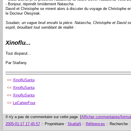
- Bonjour, répondit timidement Natascha .
David et Christophe se mirent alors à discuter du voyage de Christophe en
le Docteur Olesjniak.
Soudain, un vague bruit envahi la pièce. Natascha, Christophe et David sen
esprit, brouillant tout semblant de réalité :
Xinoflu...
Tout disparut...
Par Staifany.
<<
XinofluSanta
<<
XinofluSanta
<<
XinofluSanta
<<
LeCahierFour
Il n'y a pas de commentaire sur cette page. [
Afficher commentaires/formul
2005-01-17 17:45:57
:: Propriétaire :
SkatlaN
::
Références
:: Recherche 