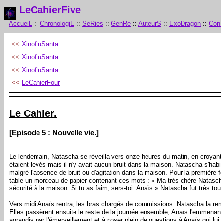
LeCahierFive
AccueiL
::
ChronologiE
::
SeRies
::
GenRe
::
AuteurS
::
ExoDragon
::
Con
<<
XinofluSanta
<<
XinofluSanta
<<
XinofluSanta
<<
LeCahierFour
Le Cahier.
[Episode 5 : Nouvelle vie.]
Le lendemain, Natascha se réveilla vers onze heures du matin, en croyant av
étaient levés mais il n'y avait aucun bruit dans la maison. Natascha s'habil
malgré l'absence de bruit ou d'agitation dans la maison. Pour la première fo
table un morceau de papier contenant ces mots : « Ma très chère Natascha, 
sécurité à la maison. Si tu as faim, sers-toi. Anaïs » Natascha fut très touc
Vers midi Anaïs rentra, les bras chargés de commissions. Natascha la remer
Elles passèrent ensuite le reste de la journée ensemble, Anaïs l'emmenant 
agrandis par l'émerveillement et à poser plein de questions à Anaïs qui lui r