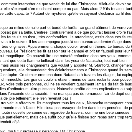
 comment interpréter ce que venait de lui dire Christophe. Allait-elle devoir 
r qui elle s'exerçait s'en rendaient compte ou pas. Mais alors ? S'ils tenaient 
se cette capacité ? Autant de mystères qu'elle essayerait d'éclaircir au fil des jo
que au milieu de nulle part et bordé de forêts, ce grand bâtiment de verre vert 
ait par sa taille. L'entrée, contrairement à ce que pourrait laisser croire l'as
es fauteuils en tissu, très confortables. Ils attendirent, assis dans ces faute
 invita à le suivre. Il les accompagna jusqu'à son bureau au dernier étage dan
rès originales. Apparemment, chaque couloir avait un thème. Le bureau du Prés
eau. Le Président les fit asseoir sur le canapé et prit un fauteuil pour leur f
vait tout magnifique. On pouvait lire une naïveté enfantine dans ses yeux, com
ant que cette flamme brillerait dans les yeux de Natascha, tout irait bien, il fa
, mais aussi les changements que voulait y apporter M. Stanford, changements 
uestions, elle demanderait des éclaircissements à Christophe quand ils serai
 Christophe. Ce dernier emmena donc Natascha à travers les étages, lui expliqu
nd immeuble. Les grands couloirs étaient munis de tapis roulants pour pouvoir 
x, voire trois personnes, qui ne se voyaient quasiment jamais du fait de leu
s d'ordinateurs ultra-puissants. Natascha profita de ces explications au sujet
e dans l'enceinte de la société. Il ne manqua pas de remarquer l'air de dépit qui 
a de joie tellement elle n'en revenait pas !
se trouvait le réfectoire. Ils mangèrent tous les deux, Natascha remarquant c
de monde mal à l'aise. Elle n'osa pas essayer de lire dans leurs pensées, de 
 toute nouvelle personne est regardée de travers, comme une bête curieuse, car
artiellement, mais cela suffit pour qu'elle finisse son repas sans trop terg
endait déjà.
id, ton futur professeur personnel ! fit Christophe.