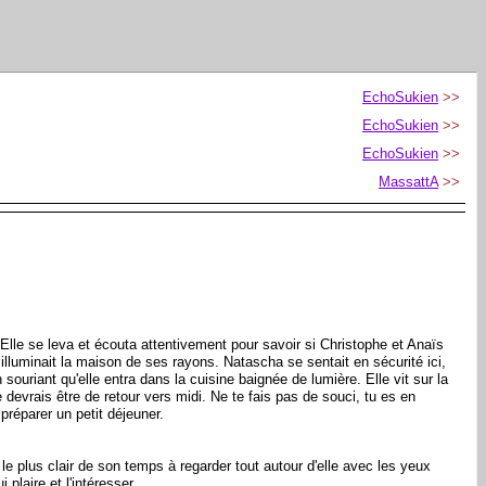
EchoSukien
>>
EchoSukien
>>
EchoSukien
>>
MassattA
>>
 Elle se leva et écouta attentivement pour savoir si Christophe et Anaïs
t illuminait la maison de ses rayons. Natascha se sentait en sécurité ici,
souriant qu'elle entra dans la cuisine baignée de lumière. Elle vit sur la
devrais être de retour vers midi. Ne te fais pas de souci, tu es en
 préparer un petit déjeuner.
le plus clair de son temps à regarder tout autour d'elle avec les yeux
plaire et l'intéresser.