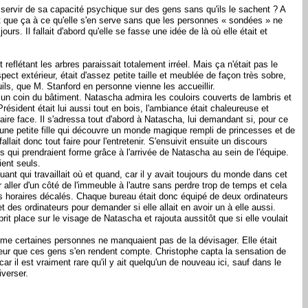
se servir de sa capacité psychique sur des gens sans qu'ils le sachent ? A
tant que ça à ce qu'elle s'en serve sans que les personnes « sondées » ne
urs. Il fallait d'abord qu'elle se fasse une idée de là où elle était et
reflétant les arbres paraissait totalement irréel. Mais ça n'était pas le
pect extérieur, était d'assez petite taille et meublée de façon très sobre,
uils, que M. Stanford en personne vienne les accueillir.
s un coin du bâtiment. Natascha admira les couloirs couverts de lambris et
ident était lui aussi tout en bois, l'ambiance était chaleureuse et
aire face. Il s'adressa tout d'abord à Natascha, lui demandant si, pour ce
me une petite fille qui découvre un monde magique rempli de princesses et de
llait donc tout faire pour l'entretenir. S'ensuivit ensuite un discours
qui prendraient forme grâce à l'arrivée de Natascha au sein de l'équipe.
ent seuls.
ant qui travaillait où et quand, car il y avait toujours du monde dans cet
aller d'un côté de l'immeuble à l'autre sans perdre trop de temps et cela
rs horaires décalés. Chaque bureau était donc équipé de deux ordinateurs
 des ordinateurs pour demander si elle allait en avoir un à elle aussi.
prit place sur le visage de Natascha et rajouta aussitôt que si elle voulait
omme certaines personnes ne manquaient pas de la dévisager. Elle était
peur que ces gens s'en rendent compte. Christophe capta la sensation de
 il est vraiment rare qu'il y ait quelqu'un de nouveau ici, sauf dans le
iverser.