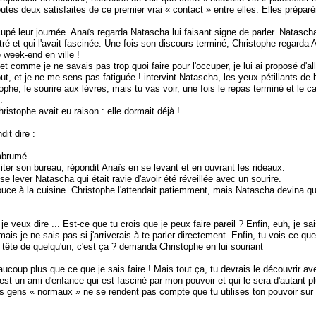
toutes deux satisfaites de ce premier vrai « contact » entre elles. Elles prépa
é leur journée. Anaïs regarda Natascha lui faisant signe de parler. Natascha 
ntré et qui l'avait fascinée. Une fois son discours terminé, Christophe regarda 
e week-end en ville !
, et comme je ne savais pas trop quoi faire pour l'occuper, je lui ai proposé d'all
 tout, et je ne me sens pas fatiguée ! intervint Natascha, les yeux pétillants d
istophe, le sourire aux lèvres, mais tu vas voir, une fois le repas terminé et l
.
stophe avait eu raison : elle dormait déjà !
dit dire :
embrumé
visiter son bureau, répondit Anaïs en se levant et en ouvrant les rideaux.
e lever Natascha qui était ravie d'avoir été réveillée avec un sourire.
ouce à la cuisine. Christophe l'attendait patiemment, mais Natascha devina qu'
 je veux dire ... Est-ce que tu crois que je peux faire pareil ? Enfin, euh, je 
ais je ne sais pas si j'arriverais à te parler directement. Enfin, tu vois ce qu
 tête de quelqu'un, c'est ça ? demanda Christophe en lui souriant
aucoup plus que ce que je sais faire ! Mais tout ça, tu devrais le découvrir a
'est un ami d'enfance qui est fasciné par mon pouvoir et qui le sera d'autant pl
 les gens « normaux » ne se rendent pas compte que tu utilises ton pouvoir sur e