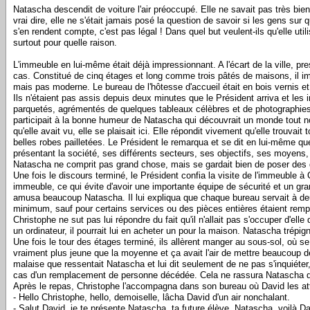
Natascha descendit de voiture l'air préoccupé. Elle ne savait pas très bien
vrai dire, elle ne s'était jamais posé la question de savoir si les gens su
s'en rendent compte, c'est pas légal ! Dans quel but veulent-ils qu'elle utili
surtout pour quelle raison.
L'immeuble en lui-même était déjà impressionnant. A l'écart de la ville, pres
cas. Constitué de cinq étages et long comme trois pâtés de maisons, il impos
mais pas moderne. Le bureau de l'hôtesse d'accueil était en bois vernis et l
Ils n'étaient pas assis depuis deux minutes que le Président arriva et les
parquetés, agrémentés de quelques tableaux célèbres et de photographies t
participait à la bonne humeur de Natascha qui découvrait un monde tout nouv
qu'elle avait vu, elle se plaisait ici. Elle répondit vivement qu'elle trou
belles robes pailletées. Le Président le remarqua et se dit en lui-même que t
présentant la société, ses différents secteurs, ses objectifs, ses moyens
Natascha ne comprit pas grand chose, mais se gardait bien de poser des q
Une fois le discours terminé, le Président confia la visite de l'immeuble à
immeuble, ce qui évite d'avoir une importante équipe de sécurité et un gra
amusa beaucoup Natascha. Il lui expliqua que chaque bureau servait à deu
minimum, sauf pour certains services ou des pièces entières étaient remplie
Christophe ne sut pas lui répondre du fait qu'il n'allait pas s'occuper d'ell
un ordinateur, il pourrait lui en acheter un pour la maison. Natascha trépign
Une fois le tour des étages terminé, ils allèrent manger au sous-sol, où 
vraiment plus jeune que la moyenne et ça avait l'air de mettre beaucoup 
malaise que ressentait Natascha et lui dit seulement de ne pas s'inquiéter,
cas d'un remplacement de personne décédée. Cela ne rassura Natascha que p
Après le repas, Christophe l'accompagna dans son bureau où David les att
- Hello Christophe, hello, demoiselle, lâcha David d'un air nonchalant.
- Salut David, je te présente Natascha, ta future élève. Natascha, voilà Dav