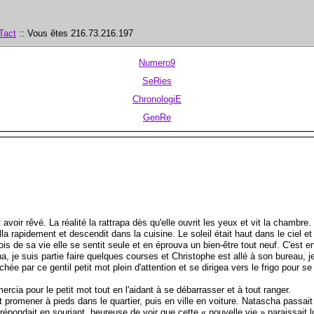
Tact
:: Vous êtes 216.73.216.197
Numero9
SeRies
ChronologiE
GenRe
oir rêvé. La réalité la rattrapa dès qu'elle ouvrit les yeux et vit la chambre.
la rapidement et descendit dans la cuisine. Le soleil était haut dans le ciel e
is de sa vie elle se sentit seule et en éprouva un bien-être tout neuf. C'est en 
je suis partie faire quelques courses et Christophe est allé à son bureau, je 
hée par ce gentil petit mot plein d'attention et se dirigea vers le frigo pour se
cia pour le petit mot tout en l'aidant à se débarrasser et à tout ranger.
promener à pieds dans le quartier, puis en ville en voiture. Natascha passait 
épondait en souriant, heureuse de voir que cette « nouvelle vie » paraissait lui 