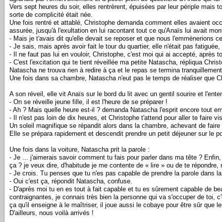
Vers sept heures du soir, elles rentrèrent, épuisées par leur périple mais 
sorte de complicité était née.
Une fois rentré et attablé, Christophe demanda comment elles avaient occup
assurée, jusqu'à l'exultation en lui racontant tout ce qu'Anaïs lui avait mo
- Mais je t'avais dit qu'elle devait se reposer et que nous l'emmènerions c
- Je sais, mais après avoir fait le tour du quartier, elle n'était pas fatiguée
- Il ne faut pas lui en vouloir, Christophe, c'est moi qui ai accepté, après
- C'est l'excitation qui te tient réveillée ma petite Natascha, répliqua Chr
Natascha ne trouva rien à redire à ça et le repas se termina tranquillement
Une fois dans sa chambre, Natascha n'eut pas le temps de réaliser que Chri
A son réveil, elle vit Anaïs sur le bord du lit avec un gentil sourire et l'enten
- On se réveille jeune fille, il est l'heure de se préparer !
- Ah ? Mais quelle heure est-il ? demanda Natascha l'esprit encore tout 
- Il n'est pas loin de dix heures, et Christophe t'attend pour aller te faire 
Un soleil magnifique se répandit alors dans la chambre, achevant de faire s
Elle se prépara rapidement et descendit prendre un petit déjeuner sur le p
Une fois dans la voiture, Natascha prit la parole :
- Je ... j'aimerais savoir comment tu fais pour parler dans ma tête ? Enfin,
ça ? je veux dire, d'habitude je me contente de « lire » ou de te répondre, m
- Je crois. Tu penses que tu n'es pas capable de prendre la parole dans la
- Oui c'est ça, répondit Natascha, confuse.
- D'après moi tu en es tout à fait capable et tu es sûrement capable de be
contraignantes, je connais très bien la personne qui va s'occuper de toi, c
ça qu'il enseigne à le maîtriser, il joue aussi le cobaye pour être sûr que
D'ailleurs, nous voilà arrivés !