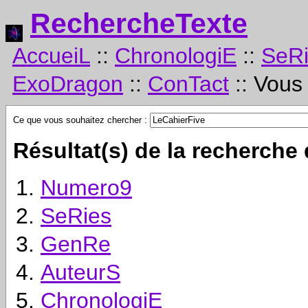
RechercheTexte
AccueiL
::
ChronologiE
::
SeR
ExoDragon
::
ConTact
:: Vous
Ce que vous souhaitez chercher :
Résultat(s) de la recherche
Numero9
SeRies
GenRe
AuteurS
ChronologiE