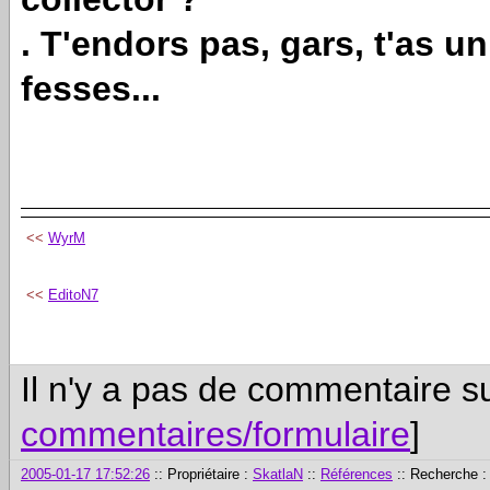
. T'endors pas, gars, t'as u
fesses...
<<
WyrM
<<
EditoN7
Il n'y a pas de commentaire su
commentaires/formulaire
]
2005-01-17 17:52:26
:: Propriétaire :
SkatlaN
::
Références
:: Recherche 