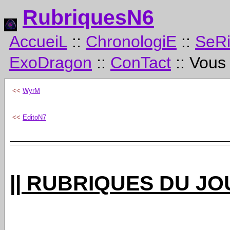
RubriquesN6
AccueiL
::
ChronologiE
::
SeR
ExoDragon
::
ConTact
:: Vous
<<
WyrM
<<
EditoN7
|| RUBRIQUES DU JO